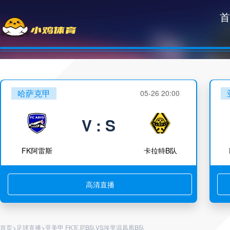
首
哈萨克甲
05-26 20:00
V : S
FK阿雷斯
卡拉特B队
高清直播
>
>
首页
足球直播
亚美甲 FK瓦尼B队VS埃里温凤凰B队