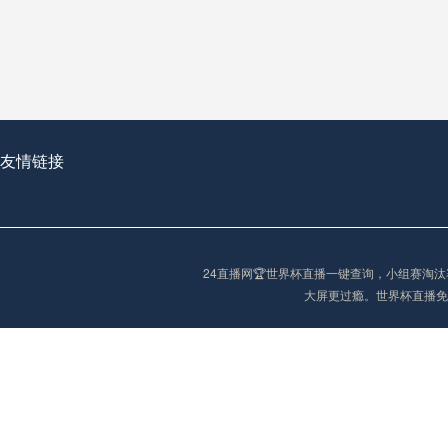
从穹顶之下到巅峰之上：
走过了全球数百座体育
从伦敦的温布利到北京
基于动态穹顶系统的赛前激活期自适应调控方案——以温哥华BC Place为案例
友情链接
“单场决胜制：世
单场决胜制：世预赛附
24直播网🏆世界杯直播一键查询，小组赛
三十年的老观察者，我
大屏更过瘾。世界杯直播免
多令人扼腕叹息的遗憾
“单场决胜制：世预赛附加赛的公平性反思”
2026美加墨世