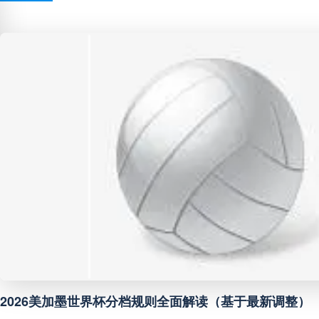
巴西甲
05:30
未开赛
巴西甲
07:30
未开赛
巴西甲
08:00
未开赛
中甲
18:00
未开赛
中超
19:00
未开赛
中甲
19:00
未开赛
“北美冷链暗战：2026
**从射门到破门：
中甲
19:30
**从射门到破门：2026世界杯小组第三的晋级密码藏在哪一环？**
未开赛
流与生态版图重构
**世界杯菜鸟破咒
**世界杯菜鸟破咒记：美加墨的零胜突围战**