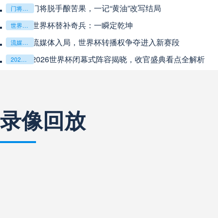
中超
19:35
未开赛
计划”
2026世界杯首
2026世界杯首球：开启新纪元的瞬间，重塑足球荣耀
与盾的终极对话
“2026世界杯抽
“2026世界杯抽签：死亡之组已成伪命题？”
中超
20:00
未开赛
及利亚与奥地利激战争夺出线权
瞬间”
巴西甲
22:00
未开赛
录像回放
巴西甲
03:00
未开赛
巴西甲
03:00
未开赛
阿甲
04:00
未开赛
阿甲
04:00
未开赛