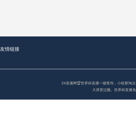
从穹顶之下到巅峰之上：
走过了全球数百座体育
从伦敦的温布利到北京
基于动态穹顶系统的赛前激活期自适应调控方案——以温哥华BC Place为案例
友情链接
“单场决胜制：世
单场决胜制：世预赛附
24直播网🏆世界杯直播一键查询，小组赛
三十年的老观察者，我
大屏更过瘾。世界杯直播免
多令人扼腕叹息的遗憾
“单场决胜制：世预赛附加赛的公平性反思”
2026美加墨世