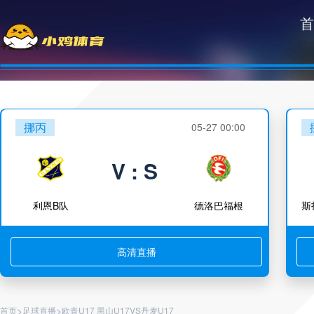
首
挪丙
05-27 00:00
V : S
利恩B队
德洛巴福根
高清直播
>
>
首页
足球直播
欧青U17 黑山U17VS丹麦U17