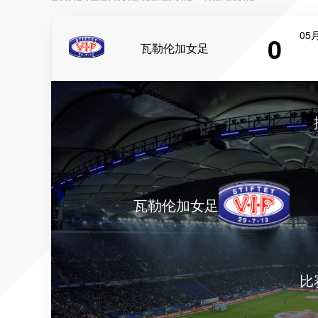
05月
0
瓦勒伦加女足
瓦勒伦加女足
比